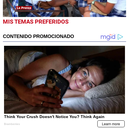
0
MIS TEMAS PREFERIDOS
seconds
of
2
minutes,
0