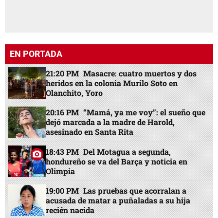
EN PORTADA
21:20 PM
Masacre: cuatro muertos y dos
heridos en la colonia Murilo Soto en
Olanchito, Yoro
20:16 PM
“Mamá, ya me voy”: el sueño que
dejó marcada a la madre de Harold,
asesinado en Santa Rita
18:43 PM
Del Motagua a segunda,
hondureño se va del Barça y noticia en
Olimpia
19:00 PM
Las pruebas que acorralan a
acusada de matar a puñaladas a su hija
recién nacida