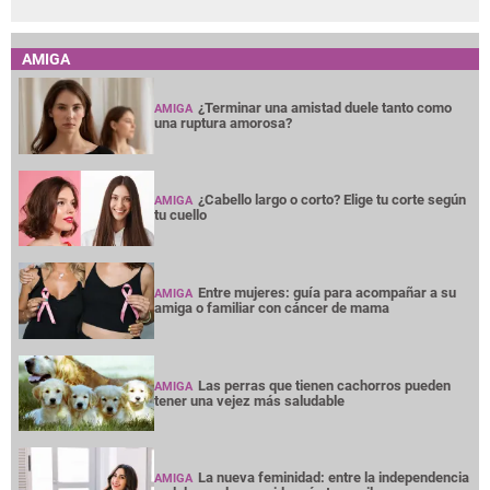
AMIGA
¿Terminar una amistad duele tanto como
AMIGA
una ruptura amorosa?
¿Cabello largo o corto? Elige tu corte según
AMIGA
tu cuello
Entre mujeres: guía para acompañar a su
AMIGA
amiga o familiar con cáncer de mama
Las perras que tienen cachorros pueden
AMIGA
tener una vejez más saludable
La nueva feminidad: entre la independencia
AMIGA