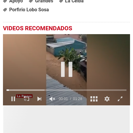
Apoyo
Grandes
La Ceiba
Porfirio Lobo Sosa
VIDEOS RECOMENDADOS
0
seconds
of
1
minute,
28