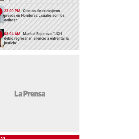
23:00 PM
Cientos de extranjeros
presos en Honduras: ¿cuáles son los
delitos?
08:04 AM
Maribel Espinoza: "JOH
debió regresar en silencio a enfrentar la
justicia"
DAS