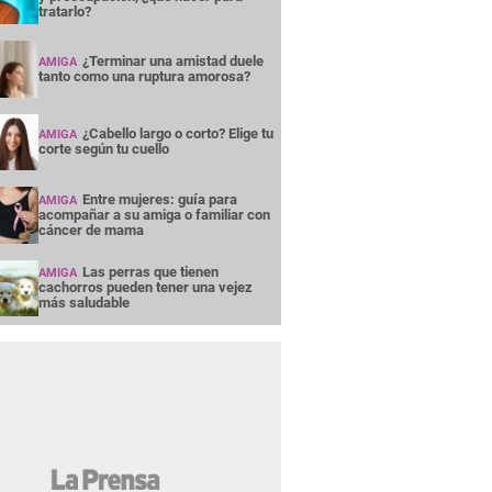
tratarlo?
¿Terminar una amistad duele
AMIGA
tanto como una ruptura amorosa?
¿Cabello largo o corto? Elige tu
AMIGA
corte según tu cuello
Entre mujeres: guía para
AMIGA
acompañar a su amiga o familiar con
cáncer de mama
Las perras que tienen
AMIGA
cachorros pueden tener una vejez
más saludable