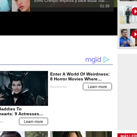
Elvis Crespo explota y dice estar harto de que lo comparen con Rosalía
01:39
MÁS LEÍ