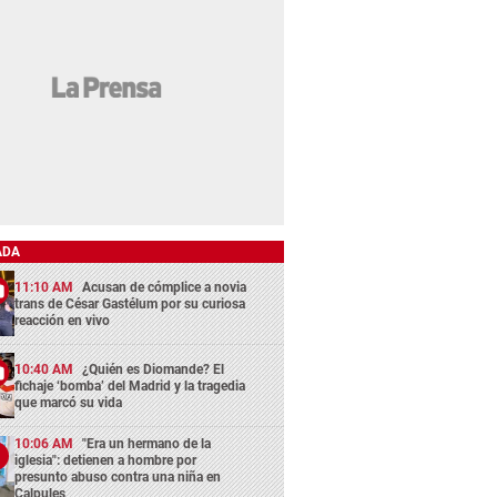
ADA
11:10 AM
Acusan de cómplice a novia
trans de César Gastélum por su curiosa
reacción en vivo
10:40 AM
¿Quién es Diomande? El
fichaje ‘bomba’ del Madrid y la tragedia
que marcó su vida
10:06 AM
"Era un hermano de la
iglesia": detienen a hombre por
presunto abuso contra una niña en
Calpules