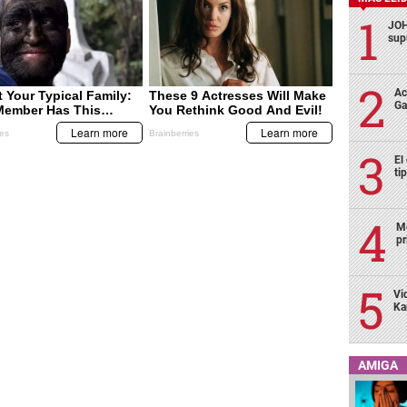
JOH
sup
Ac
Ga
El
ti
Mo
pr
Vi
Ka
AMIGA