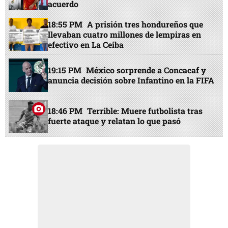
acuerdo
18:55 PM
A prisión tres hondureños que
llevaban cuatro millones de lempiras en
efectivo en La Ceiba
19:15 PM
México sorprende a Concacaf y
anuncia decisión sobre Infantino en la FIFA
18:46 PM
Terrible: Muere futbolista tras
fuerte ataque y relatan lo que pasó