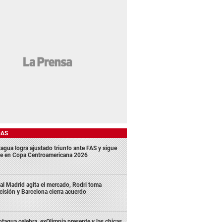
DAS
agua logra ajustado triunfo ante FAS y sigue
me en Copa Centroamericana 2026
al Madrid agita el mercado, Rodri toma
cisión y Barcelona cierra acuerdo
tagua celebra, exOlimpia presente y las chicas