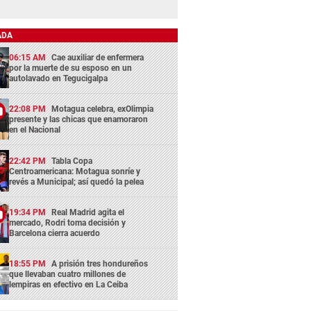
ADA
06:15 AM
Cae auxiliar de enfermera
por la muerte de su esposo en un
autolavado en Tegucigalpa
22:08 PM
Motagua celebra, exOlimpia
presente y las chicas que enamoraron
en el Nacional
22:42 PM
Tabla Copa
Centroamericana: Motagua sonríe y
revés a Municipal; así quedó la pelea
19:34 PM
Real Madrid agita el
mercado, Rodri toma decisión y
Barcelona cierra acuerdo
18:55 PM
A prisión tres hondureños
que llevaban cuatro millones de
lempiras en efectivo en La Ceiba