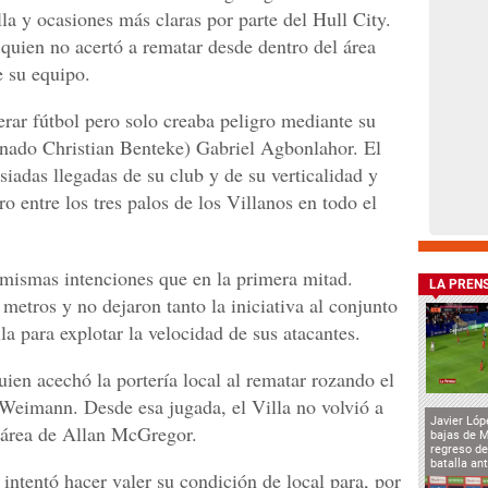
lla y ocasiones más claras por parte del Hull City.
uien no acertó a rematar desde dentro del área
 su equipo.
nerar fútbol pero solo creaba peligro mediante su
ionado Christian Benteke) Gabriel Agbonlahor. El
iadas llegadas de su club y de su verticalidad y
ro entre los tres palos de los Villanos en todo el
mismas intenciones que en la primera mitad.
LA PREN
 metros y no dejaron tanto la iniciativa al conjunto
la para explotar la velocidad de sus atacantes.
ien acechó la portería local al rematar rozando el
Weimann. Desde esa jugada, el Villa no volvió a
Javier Lóp
l área de Allan McGregor.
bajas de 
regreso de
batalla an
 intentó hacer valer su condición de local para, por