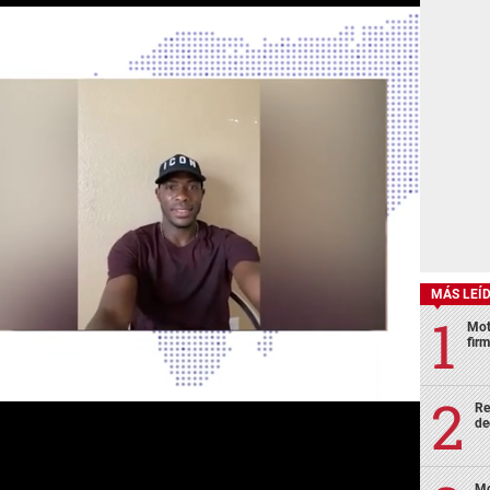
MÁS LEÍ
Mot
fir
Re
de
Mo