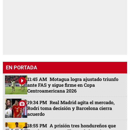
EN PORTADA
11:45 AM
Motagua logra ajustado triunfo
ante FAS y sigue firme en Copa
Centroamericana 2026
19:34 PM
Real Madrid agita el mercado,
Rodri toma decisión y Barcelona cierra
acuerdo
18:55 PM
A prisión tres hondureños que