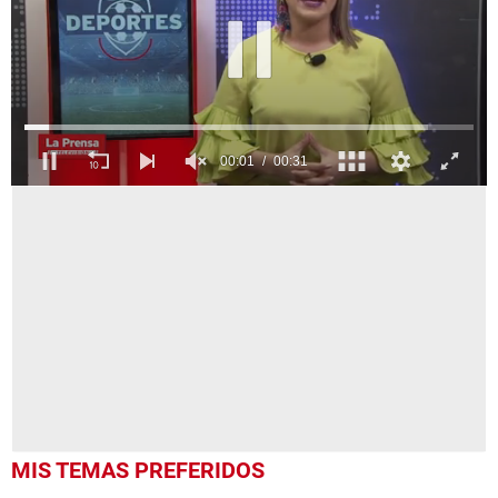
0
seconds
of
31
seconds
MIS TEMAS PREFERIDOS