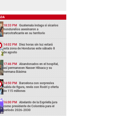
ADA
18:33 PM
Guatemala indaga si sicarios
hondureños asesinaron a
narcotraficante en su territorio
14:02 PM
Diez horas sin luz estará
esta zona de Honduras este sábado 8
de agosto
17:46 PM
Abandonados en el hospital,
así permanecen Nasser Hilsaca y su
hermana Básima
14:50 PM
Barcelona con sorpresiva
salida de figura, revés con Rodri y oferta
de 115 millones
16:00 PM
Abelardo de la Espriella jura
como presidente de Colombia para el
periodo 2026-2030