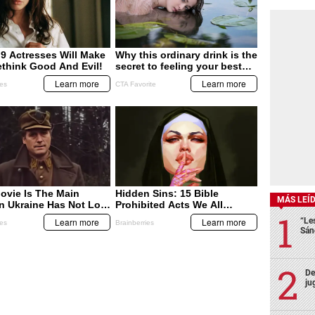
MÁS LEÍ
“Le
Sán
De
ju