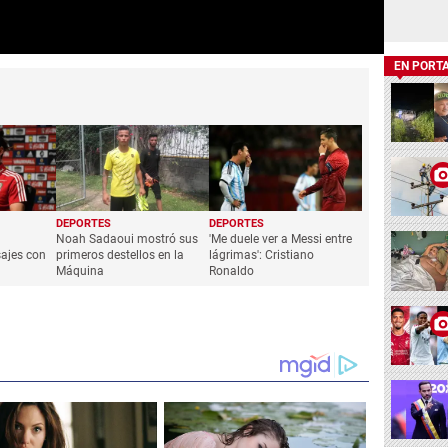
EN PORT
DEPORTES
DEPORTES
Noah Sadaoui mostró sus
'Me duele ver a Messi entre
ajes con
primeros destellos en la
lágrimas': Cristiano
Máquina
Ronaldo