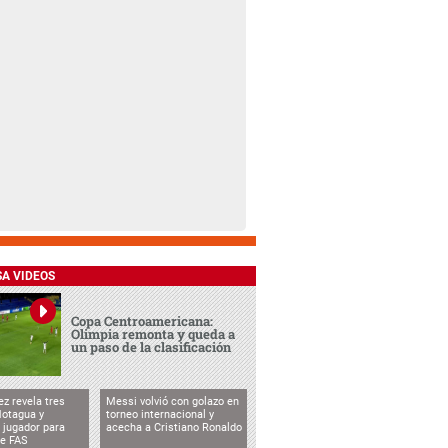
SA VIDEOS
Copa Centroamericana:
Olimpia remonta y queda a
un paso de la clasificación
ez revela tres
Messi volvió con golazo en
Motagua y
torneo internacional y
 jugador para
acecha a Cristiano Ronaldo
te FAS