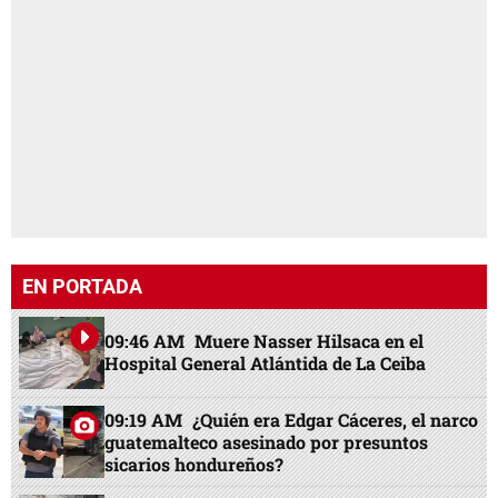
EN PORTADA
09:46 AM
Muere Nasser Hilsaca en el
Hospital General Atlántida de La Ceiba
09:19 AM
¿Quién era Edgar Cáceres, el narco
guatemalteco asesinado por presuntos
sicarios hondureños?