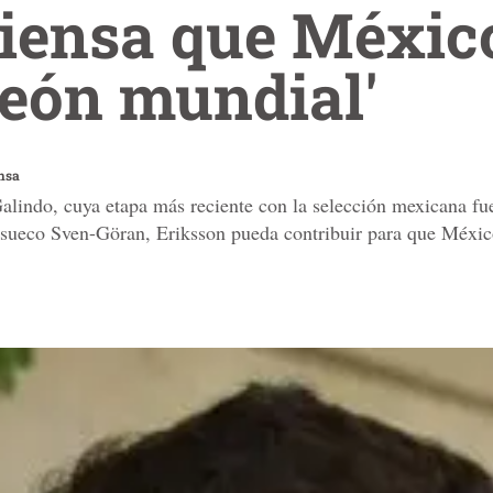
piensa que Méxic
peón mundial'
nsa
Galindo, cuya etapa más reciente con la selección mexicana f
o sueco Sven-Göran, Eriksson pueda contribuir para que México 