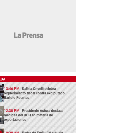
ADA
13:46 PM
Kathia Crivelli celebra
requerimiento fiscal contra exdiputado
Bartolo Fuentes
12:30 PM
Presidente Asfura destaca
medidas del BCH en materia de
exportaciones
10:28 AM
Padre de Emily: "Me duele