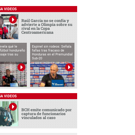
SA VIDEOS
Raúl García no se confía y
advierte a Olimpia sobre su
rival en la Copa
Centroamericana
evela qué le
Espinel sin rodeos: Señala
 fútbol hondureño
fallas tras fracaso de
saje tras su
Honduras en el Premundial
Sub-20
SA VIDEOS
BCH emite comunicado por
captura de funcionarios
vinculados al caso