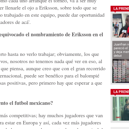
como cada uno arranque el torneo, va a ser muy
 llenarle el ojo a Eriksson, sobre todo que se
LA PREN
 trabajado en este equipo, puede dar oportunidad
adores de acá'.
 equivocado el nombramiento de Eriksson en el
Juanfran r
pareció el
y deja men
rto hasta no verlo trabajar; obviamente, los que
debut
ivos, nosotros no tenemos nada qué ver en eso, al
o que piensa, aunque creo que con el gran recorrido
nternacional, puede ser benéfico para el balompié
as positivas, pero primero hay que esperar a que
LA PREN
nto el futbol mexicano?
s más competitivas; hay muchos jugadores que van
ra estar en Europa y así, cada vez más jugadores