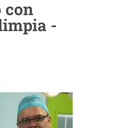
o con
limpia -