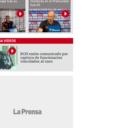
saje tras su
Honduras en el Premundial
Sub-20
SA VIDEOS
BCH emite comunicado por
captura de funcionarios
vinculados al caso