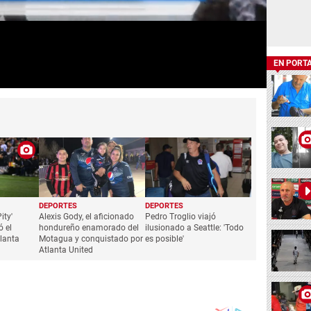
EN PORT
DEPORTES
DEPORTES
ity'
Alexis Gody, el aficionado
Pedro Troglio viajó
ó el
hondureño enamorado del
ilusionado a Seattle: 'Todo
lanta
Motagua y conquistado por
es posible'
Atlanta United