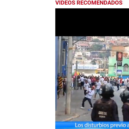
VIDEOS RECOMENDADOS
0
seconds
of
28