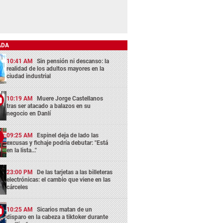
ADA
10:41 AM
Sin pensión ni descanso: la
realidad de los adultos mayores en la
ciudad industrial
10:19 AM
Muere Jorge Castellanos
tras ser atacado a balazos en su
negocio en Danlí
09:25 AM
Espinel deja de lado las
excusas y fichaje podría debutar: "Está
en la lista..."
23:00 PM
De las tarjetas a las billeteras
electrónicas: el cambio que viene en las
cárceles
10:25 AM
Sicarios matan de un
disparo en la cabeza a tiktoker durante