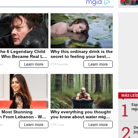
MÁS LEÍ
Esp
rega
De
ju