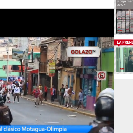
y deja men
debut
LA PREN