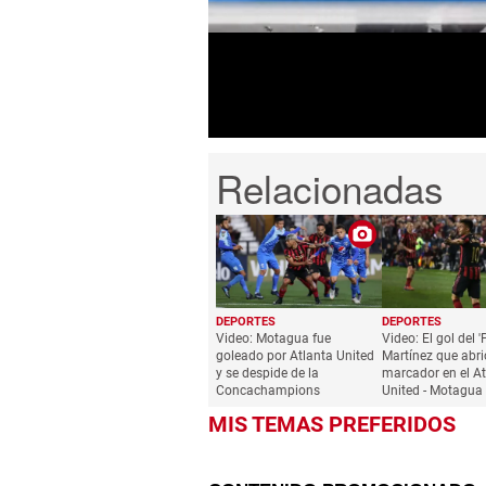
seconds
Volume
0%
DEPORTES
DEPORTES
Video: Motagua fue
Video: El gol del 'P
goleado por Atlanta United
Martínez que abri
y se despide de la
marcador en el At
Concachampions
United - Motagua
MIS TEMAS PREFERIDOS