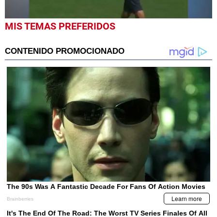
0
MIS TEMAS PREFERIDOS
seconds
of
3
minutes,
9
seconds