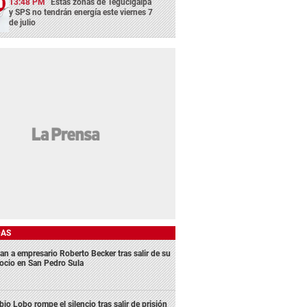
13:48 PM
Estas zonas de Tegucigalpa
y SPS no tendrán energía este viernes 7
de julio
DAS
an a empresario Roberto Becker tras salir de su
ocio en San Pedro Sula
bio Lobo rompe el silencio tras salir de prisión