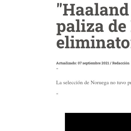
"Haaland 
paliza de
eliminato
Actualizado: 07 septiembre 2021
/
Redacción
"
La selección de Noruega no tuvo pr
"
0
seconds
of
2