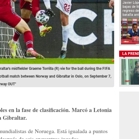
Javier Lóp
bajas de 
regreso de
batalla an
LA PREN
ltar's midfielder Graeme Torrilla (R) vie for the ball during the FIFA
otball match between Norway and Gibraltar in Oslo, on September 7,
orway OUT"
es en la fase de clasificación. Marcó a Letonia
a Gibraltar.
mundialistas de Noruega. Está igualada a puntos
después de seis encuentros jugados.