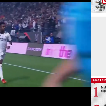
MÁS LEÍ
Mat
neg
Fa