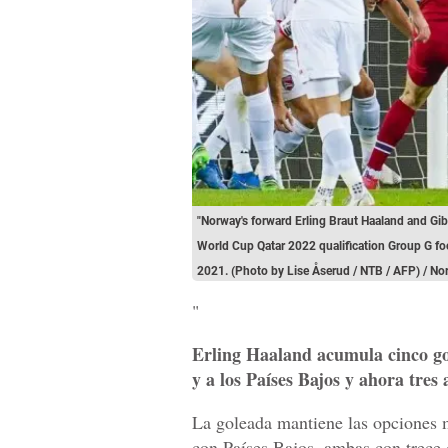
"Norway's forward Erling Braut Haaland and Gibra
World Cup Qatar 2022 qualification Group G fo
2021. (Photo by Lise Åserud / NTB / AFP) / N
"
Erling Haaland acumula cinco gol
y a los Países Bajos y ahora tres 
La goleada mantiene las opciones 
con Países Bajos, ambas con trece 