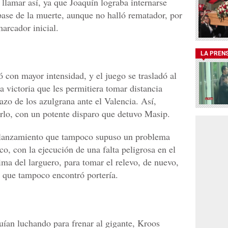
llamar así, ya que Joaquín lograba internarse
 pase de la muerte, aunque no halló rematador, por
marcador inicial.
LA PREN
ó con mayor intensidad, y el juego se trasladó al
a victoria que les permitiera tomar distancia
hazo de los azulgrana ante el Valencia. Así,
arlo, con un potente disparo que detuvo Masip.
 lanzamiento que tampoco supuso un problema
co, con la ejecución de una falta peligrosa en el
ima del larguero, para tomar el relevo, de nuevo,
que tampoco encontró portería.
uían luchando para frenar al gigante, Kroos