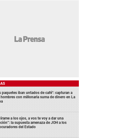
DAS
s paquetes iban untados de café": capturan a
s hombres con millonaria suma de dinero en La
ba
írame a los ojos, a vos te voy a dar una
cción”: la supuesta amenaza de JOH a los
ocuradores del Estado