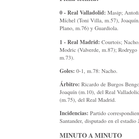
0 - Real Valladolid:
Masip; Antoñit
Míchel (Toni Villa, m.57), Joaquí
Plano, m.76) y Guardiola.
1 - Real Madrid:
Courtois; Nacho
Modric (Valverde, m.87); Rodrygo 
m.73).
Goles:
0-1, m.78: Nacho.
Árbitro:
Ricardo de Burgos Bengoe
Joaquín (m.10), del Real Valladol
(m.75), del Real Madrid.
Incidencias:
Partido correspondien
Santander, disputado en el estadio 
MINUTO A MINUTO