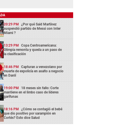
ADA
20:29 PM
¿Por qué Said Martínez
suspendió partido de Messi con Inter
Miami ?
13:29 PM
Copa Centroamericana:
Olimpia remonta y queda a un paso de
la clasificación
18:46 PM
Capturan a venezolano por
muerte de expolicía en asalto a negocio
en Danlí
19:00 PM
18 meses sin fallo: Corte
mantiene en el limbo caso de líderes
garífunas
18:16 PM
¿Cómo se contagió el bebé
que dio positivo por sarampión en
Cortés? Esto dice Salud