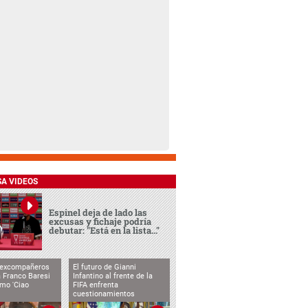
SA VIDEOS
Espinel deja de lado las
excusas y fichaje podría
debutar: "Está en la lista..."
 excompañeros
El futuro de Gianni
 Franco Baresi
Infantino al frente de la
imo 'Ciao
FIFA enfrenta
cuestionamientos