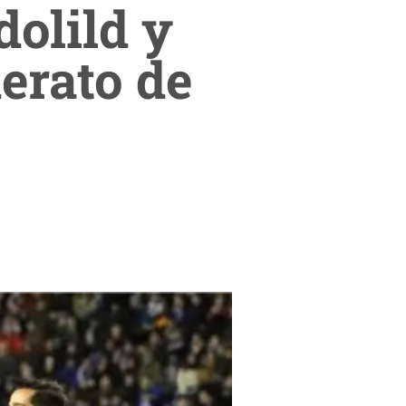
dolild y
derato de