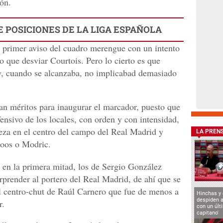
ón.
E POSICIONES DE LA LIGA ESPAÑOLA
e primer aviso del cuadro merengue con un intento
o que desviar Courtois. Pero lo cierto es que
e y, cuando se alcanzaba, no implicabad demasiado
an méritos para inaugurar el marcador, puesto que
ensivo de los locales, con orden y con intensidad,
taleza en el centro del campo del Real Madrid y
LA PREN
roos o Modric.
d en la primera mitad, los de Sergio González
rprender al portero del Real Madrid, de ahí que se
l centro-chut de Raúl Carnero que fue de menos a
Hinchas y
despiden a
r.
con un últ
capitano'