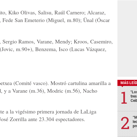
o, Kiko Olivas, Salisu, Raúl Carnero; Alcaraz,
n, Fede San Emeterio (Miguel, m.80); Ünal (Óscar
, Sergio Ramos, Varane, Mendy; Kroos, Casemiro,
(Jovic, m.90+), Benzema, Isco (Lucas Vázquez,
txea (Comité vasco). Mostró cartulina amarilla a
MÁS LEÍ
id, y a Varane (m.36), Modric (m.56), Nacho
"Lo
tre
Cei
te a la vigésimo primera jornada de LaLiga
José Zorrilla ante 23.304 espectadores.
“M
le
pr