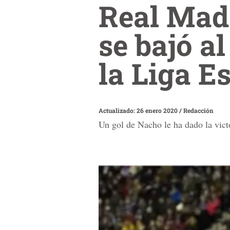
Real Madr
se bajó al
la Liga E
Actualizado: 26 enero 2020
/
Redacción
Un gol de Nacho le ha dado la vict