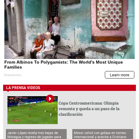
LA PRENSA VIDEOS
Copa Centroamericana: Olimpia
remonta y queda a un paso de la
clasificación
Javier López revela tres bajas de
Messi volvió con golazo en torneo
Motagua y regreso de jugador para
internacional y acecha a Cristiano
batalla ante FAS
Ronaldo
LA PRENSA VIDEOS
BCH emite comunicado por captura de
funcionarios vinculados al caso