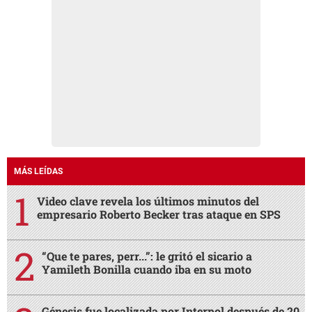
MÁS LEÍDAS
Video clave revela los últimos minutos del
empresario Roberto Becker tras ataque en SPS
“Que te pares, perr...”: le gritó el sicario a
Yamileth Bonilla cuando iba en su moto
Génesis fue localizada por Interpol después de 20
días desaparecida
La inesperada decisión de Mbappé: pone fin a un
vínculo de años
¿César Gastélum sigue vivo? Este es el origen del
video donde dice que todo fue una broma