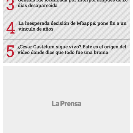
AMIGA
¿Por qué a las mujeres les gusta tanto
AMIGA
quedar impregnadas con el olor de su pareja?
Noches en vela por insomnio y
AMIGA
preocupación, ¿qué hacer para tratarlo?