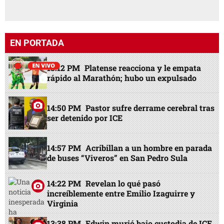
EN PORTADA
13:12 PM
Platense reacciona y le empata
rápido al Marathón; hubo un expulsado
14:50 PM
Pastor sufre derrame cerebral tras
ser detenido por ICE
14:57 PM
Acribillan a un hombre en parada
de buses “Viveros” en San Pedro Sula
14:22 PM
Revelan lo qué pasó
increíblemente entre Emilio Izaguirre y
Virginia
13:38 PM
Edwin murió bajo custodia de ICE