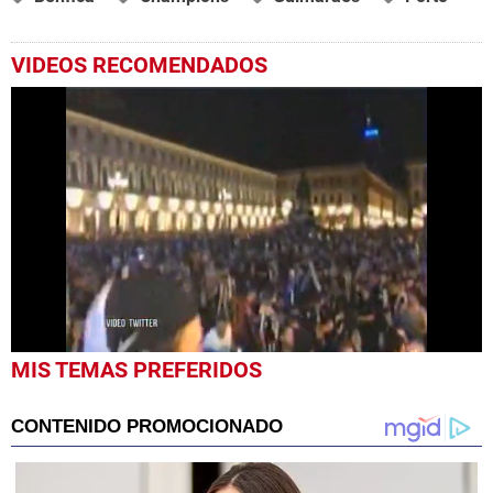
VIDEOS RECOMENDADOS
0
MIS TEMAS PREFERIDOS
seconds
of
35
seconds