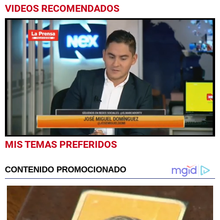
VIDEOS RECOMENDADOS
0
MIS TEMAS PREFERIDOS
seconds
of
2
minutes,
0