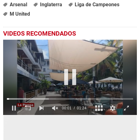
Arsenal
Inglaterra
Liga de Campeones
M United
VIDEOS RECOMENDADOS
0
seconds
of
1
minute,