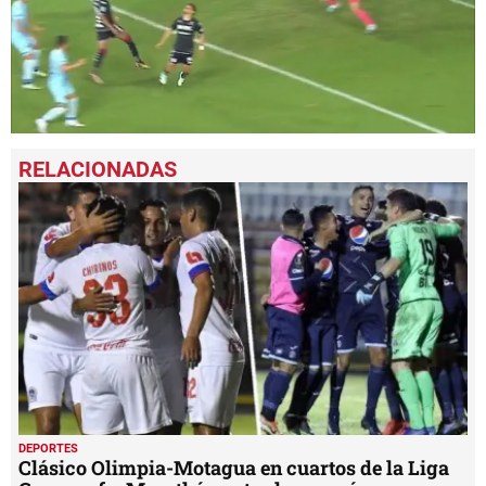
0
seconds
of
1
minute,
40
seconds
DEPORTES
Clásico Olimpia-Motagua en cuartos de la Liga