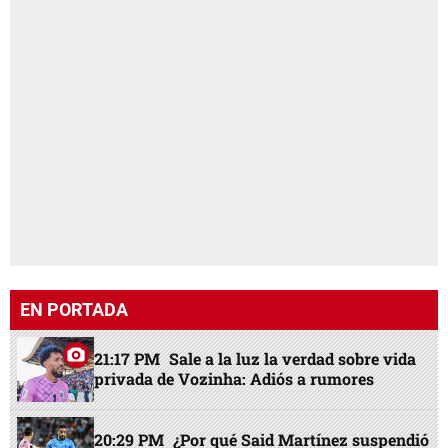
EN PORTADA
21:17 PM
Sale a la luz la verdad sobre vida
privada de Vozinha: Adiós a rumores
20:29 PM
¿Por qué Said Martínez suspendió