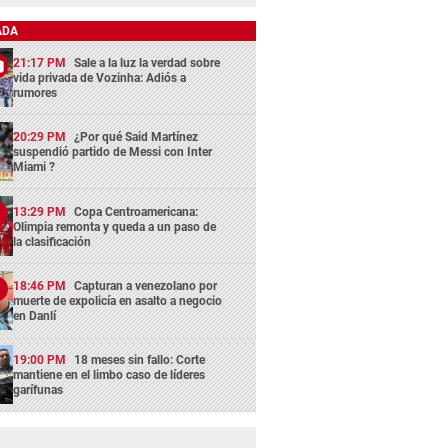
ADA
21:17 PM
Sale a la luz la verdad sobre
vida privada de Vozinha: Adiós a
rumores
20:29 PM
¿Por qué Said Martínez
suspendió partido de Messi con Inter
Miami ?
13:29 PM
Copa Centroamericana:
Olimpia remonta y queda a un paso de
la clasificación
18:46 PM
Capturan a venezolano por
muerte de expolicía en asalto a negocio
en Danlí
19:00 PM
18 meses sin fallo: Corte
mantiene en el limbo caso de líderes
garífunas