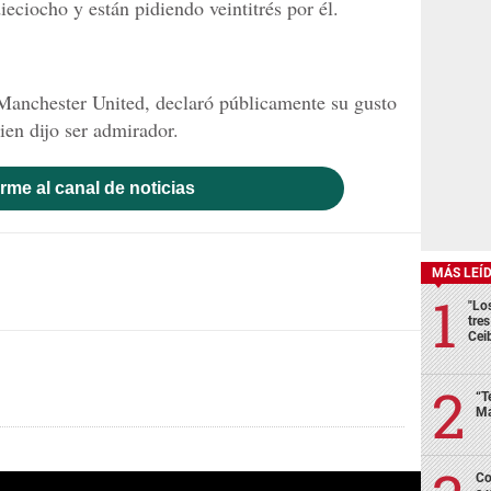
ieciocho y están pidiendo veintitrés por él.
 Manchester United, declaró públicamente su gusto
ien dijo ser admirador.
rme al canal de noticias
MÁS LEÍ
"Lo
tre
Cei
“T
Má
Co