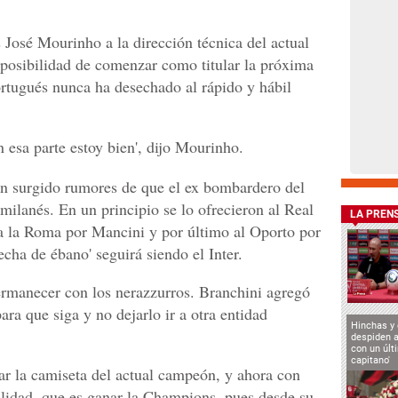
 José Mourinho a la dirección técnica del actual
 posibilidad de comenzar como titular la próxima
ortugués nunca ha desechado al rápido y hábil
 esa parte estoy bien', dijo Mourinho.
an surgido rumores de que el ex bombardero del
 milanés. En un principio se lo ofrecieron al Real
LA PREN
a la Roma por Mancini y por último al Oporto por
echa de ébano' seguirá siendo el Inter.
rmanecer con los nerazzurros. Branchini agregó
ra que siga y no dejarlo ir a otra entidad
Hinchas y
despiden a
con un últ
capitano'
var la camiseta del actual campeón, y ahora con
lidad, que es ganar la Champions, pues desde su