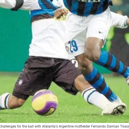
hallenges for the ball with Atalanta's Argentine midfielder Fernando Damian Tissone 