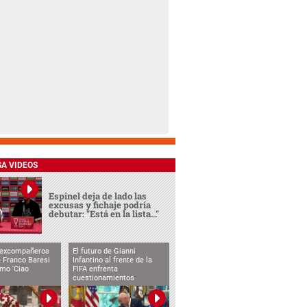
SA VIDEOS
Espinel deja de lado las
excusas y fichaje podría
debutar: "Está en la lista..."
 excompañeros
El futuro de Gianni
 Franco Baresi
Infantino al frente de la
imo 'Ciao
FIFA enfrenta
cuestionamientos