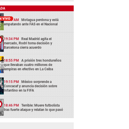
ADA
11:45 AM
Motagua perdona y está
empatando ante FAS en el Nacional
19:34 PM
Real Madrid agita el
mercado, Rodri toma decisión y
Barcelona cierra acuerdo
18:55 PM
A prisión tres hondureños
que llevaban cuatro millones de
lempiras en efectivo en La Ceiba
19:15 PM
México sorprende a
Concacaf y anuncia decisión sobre
Infantino en la FIFA
18:46 PM
Terrible: Muere futbolista
tras fuerte ataque y relatan lo que pasó