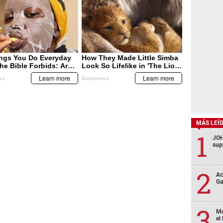
MÁS LEÍ
JOH
sup
Ac
Ga
Mo
el