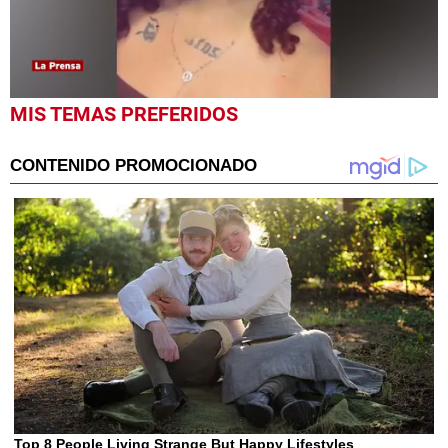
0
MIS TEMAS PREFERIDOS
seconds
of
44
seconds