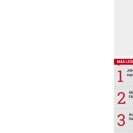
MÁS LEÍ
JOH
sup
Ol
FA
Ac
Ga