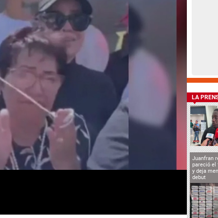
LA PREN
Juanfran r
pareció el
y deja men
debut