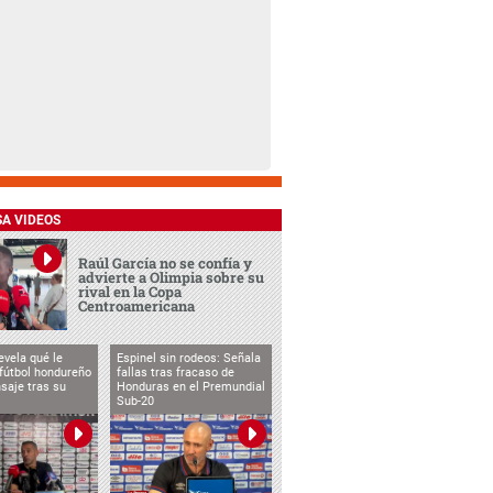
SA VIDEOS
Raúl García no se confía y
advierte a Olimpia sobre su
rival en la Copa
Centroamericana
evela qué le
Espinel sin rodeos: Señala
 fútbol hondureño
fallas tras fracaso de
saje tras su
Honduras en el Premundial
Sub-20