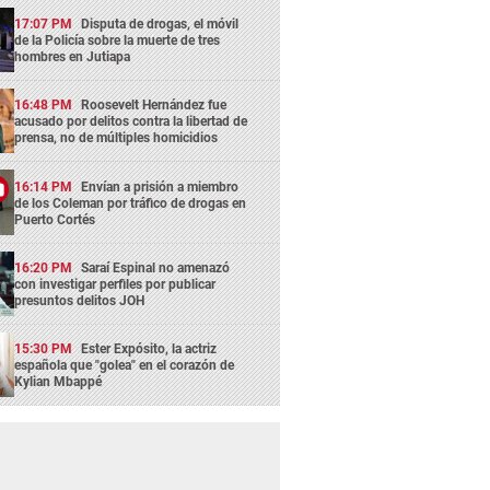
17:07 PM
Disputa de drogas, el móvil
de la Policía sobre la muerte de tres
hombres en Jutiapa
16:48 PM
Roosevelt Hernández fue
acusado por delitos contra la libertad de
prensa, no de múltiples homicidios
16:14 PM
Envían a prisión a miembro
de los Coleman por tráfico de drogas en
Puerto Cortés
16:20 PM
Saraí Espinal no amenazó
con investigar perfiles por publicar
presuntos delitos JOH
15:30 PM
Ester Expósito, la actriz
española que "golea" en el corazón de
Kylian Mbappé