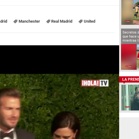
drid
Manchester
Real Madrid
United
Secretos 
que hace u
mientras t
LA PREN