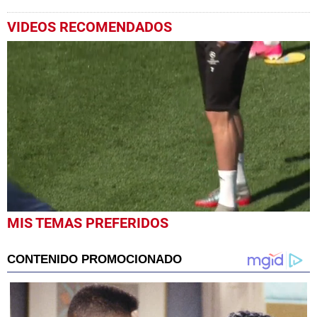
VIDEOS RECOMENDADOS
0
MIS TEMAS PREFERIDOS
seconds
of
1
minute,
18
seconds