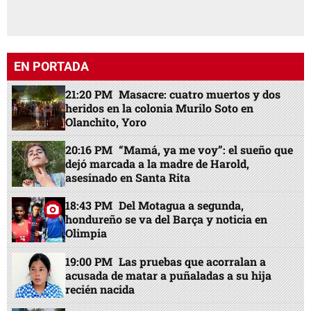
EN PORTADA
21:20 PM
Masacre: cuatro muertos y dos
heridos en la colonia Murilo Soto en
Olanchito, Yoro
20:16 PM
“Mamá, ya me voy”: el sueño que
dejó marcada a la madre de Harold,
asesinado en Santa Rita
18:43 PM
Del Motagua a segunda,
hondureño se va del Barça y noticia en
Olimpia
19:00 PM
Las pruebas que acorralan a
acusada de matar a puñaladas a su hija
recién nacida