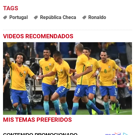
Portugal
República Checa
Ronaldo
VIDEOS RECOMENDADOS
0
MIS TEMAS PREFERIDOS
seconds
of
51