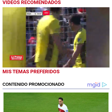
VIDEOS RECOMENDADOS
0
MIS TEMAS PREFERIDOS
seconds
of
53
seconds