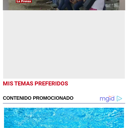
0
seconds
of
2
minutes,
0
MIS TEMAS PREFERIDOS