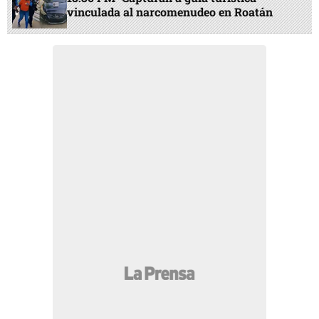
vinculada al narcomenudeo en Roatán