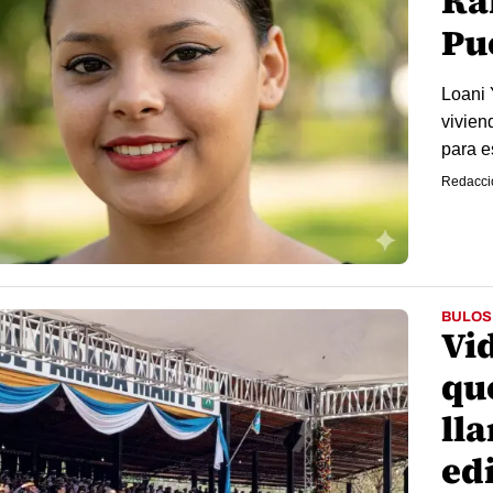
Ra
Pu
Loani 
vivien
para e
Redacci
BULOS
Vi
qu
ll
ed