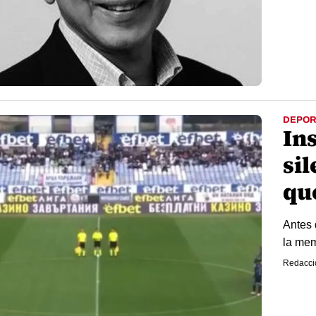
DEPOR
In
sil
qu
Antes 
la mem
Redacci