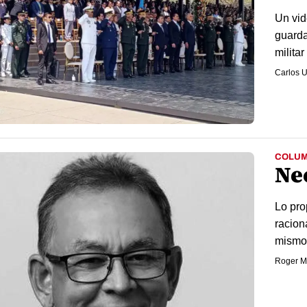
Un vid
guarda
milita
Carlos U
COLU
Ne
Lo pro
racion
mismo,
Roger M