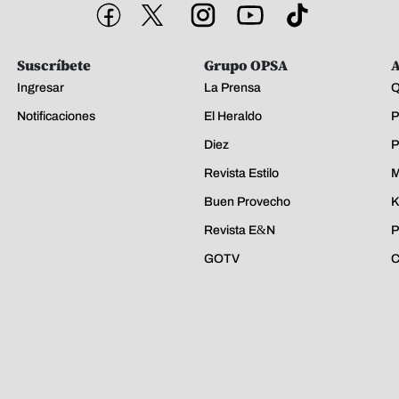
Suscríbete
Grupo OPSA
A
Ingresar
La Prensa
Q
Notificaciones
El Heraldo
P
Diez
P
Revista Estilo
M
Buen Provecho
K
Revista E&N
P
GOTV
C