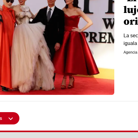
luj
or
La sec
iguala 
Agencia
s