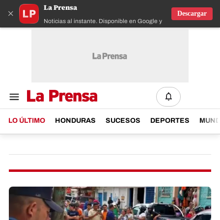
La Prensa
×
Descargar
Noticias al instante. Disponible en Google y IOS
LO ÚLTIMO
HONDURAS
SUCESOS
DEPORTES
MUN