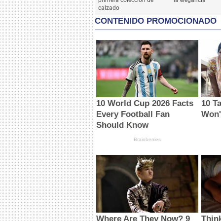
calzado
CONTENIDO PROMOCIONADO
10 World Cup 2026 Facts
10 T
Every Football Fan
Won'
Should Know
Brainberries
Where Are They Now? 9
Thin