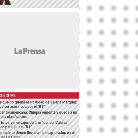
S VISTAS
je que no quería eso”: Video de Valeria Márquez
de ser asesinada por el "R1"
Centroamericana: Olimpia remonta y queda a un
e la clasificación
n fotos y mensajes de la influencer Valeria
z y el hijo del “R1”
n cuánto dinero llevaban los capturados en el
 de La Ceiba