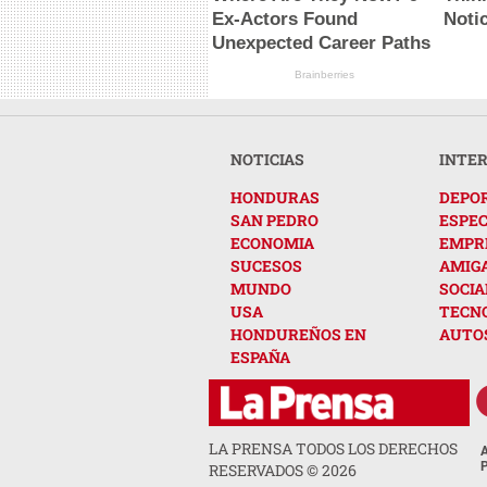
Ex-Actors Found
Noti
Unexpected Career Paths
Brainberries
NOTICIAS
INTE
HONDURAS
DEPO
SAN PEDRO
ESPE
ECONOMIA
EMPR
SUCESOS
AMIG
MUNDO
SOCIA
USA
TECN
HONDUREÑOS EN
AUTO
ESPAÑA
LA PRENSA TODOS LOS DERECHOS
RESERVADOS ©
2026