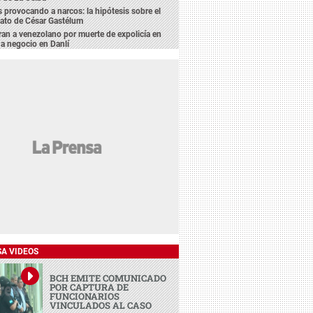
 provocando a narcos: la hipótesis sobre el
ato de César Gastélum
an a venezolano por muerte de expolicía en
 a negocio en Danlí
SA VIDEOS
BCH EMITE COMUNICADO
POR CAPTURA DE
FUNCIONARIOS
VINCULADOS AL CASO