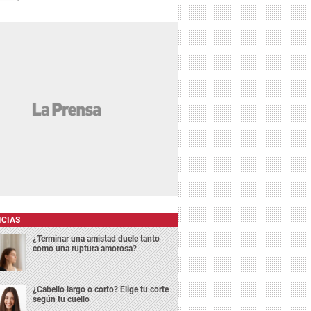
ICIAS
¿Terminar una amistad duele tanto
como una ruptura amorosa?
¿Cabello largo o corto? Elige tu corte
según tu cuello