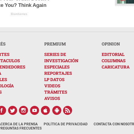
ce You? Think Again
Brainberries
RÉS
PREMIUM
OPINION
RTES
SERIES DE
EDITORIAL
CTACULOS
INVESTIGACIÓN
COLUMNAS
ENDEDORES
ESPECIALES
CARICATURA
A
REPORTAJES
LES
LP DATOS
OLOGÍA
VIDEOS
S
TRÁMITES
AVISOS
ACERCA DE LA PRENSA
POLÍTICA DE PRIVACIDAD
CONTACTA CON NOSOT
PREGUNTAS FRECUENTES