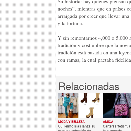
Su historia: hay quienes piensan q
noches”, mientras que en países c
arraigada por creer que llevar una 
y la fortuna.
Y sin remontarnos 4,000 o 5,000 añ
tradición y costumbre que la novia 
tradición está basada en una leyen
con ramas, la cual pactaba fidelida
MODA Y BELLEZA
AMIGA
Guillermo Irías lanza su
Carteras 'fetish', 
primera colección de
la elegancia