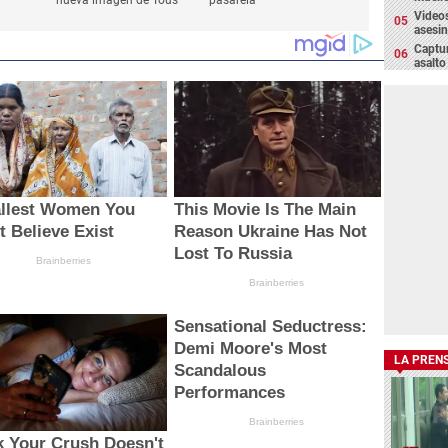
Videos
asesin
Captur
asalto
allest Women You
This Movie Is The Main
t Believe Exist
Reason Ukraine Has Not
Lost To Russia
Brainberries
Brainberries
Sensational Seductress:
Demi Moore's Most
LA PREN
Scandalous
Performances
Brainberries
k Your Crush Doesn't