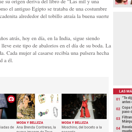
ue su origen deriva del libro de “Las mil y una
omo el antiguo Egipto se trataba de una costumbre
cadenita alrededor del tobillo atraía la buena suerte
os atrás, hoy en día, en la India, sigue siendo
lleve este tipo de abalorios en el día de su boda. La
da. Cada mujer al casarse recibía una pulsera hecha
d a él.
LAS MÁ
“Te di
antes 
Copa 
paso d
Filtra
Márque
MODA Y BELLEZA
MODA Y BELLEZA
Revela
aliadas de
Ana Brenda Contreras, la
Moschino, del boceto a la
muelle
nueva imagen de Tous
pasarela