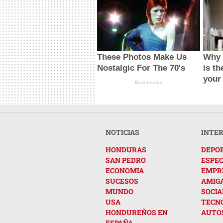
These Photos Make Us
Why 
Nostalgic For The 70's
is th
your
Brainberries
NOTICIAS
INTE
HONDURAS
DEPO
SAN PEDRO
ESPE
ECONOMIA
EMPR
SUCESOS
AMIG
MUNDO
SOCIA
USA
TECN
HONDUREÑOS EN
AUTO
ESPAÑA