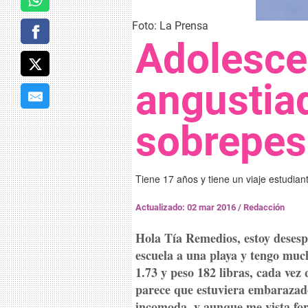
Foto: La Prensa
Adolesce
angustia
sobrepe
Tiene 17 años y tiene un viaje estudian
Actualizado: 02 mar 2016
/
Redacción
Hola Tía Remedios, estoy desesp
escuela a una playa y tengo muc
1.73 y peso 182 libras, cada vez
parece que estuviera embaraza
incomoda, y aunque me vista f