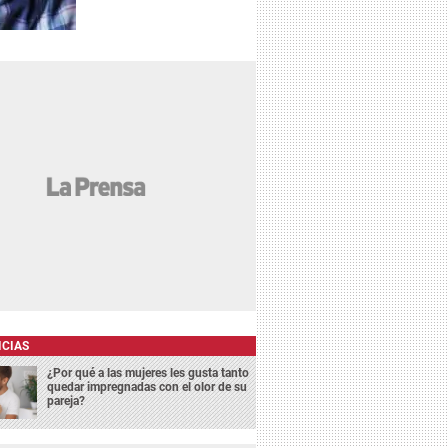
ICIAS
¿Por qué a las mujeres les gusta tanto
quedar impregnadas con el olor de su
pareja?