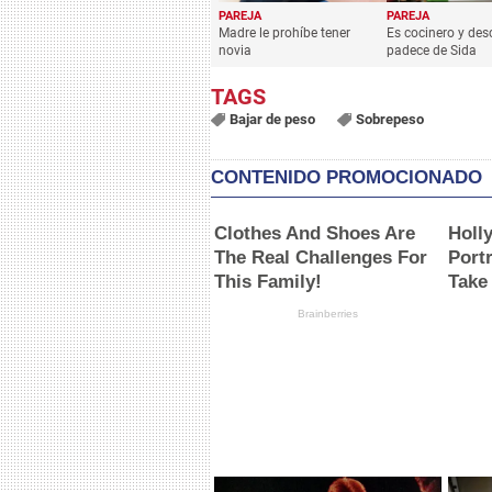
PAREJA
PAREJA
Madre le prohíbe tener
Es cocinero y des
novia
padece de Sida
Bajar de peso
Sobrepeso
CONTENIDO PROMOCIONADO
Clothes And Shoes Are
Holl
The Real Challenges For
Portr
This Family!
Take
Brainberries