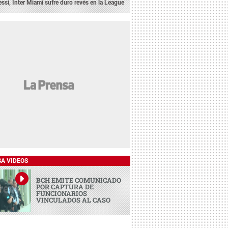
ssi, Inter Miami sufre duro revés en la League
SA VIDEOS
BCH EMITE COMUNICADO
POR CAPTURA DE
FUNCIONARIOS
VINCULADOS AL CASO