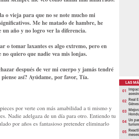
a o vieja para que no se note mucho mi
significativos. Me he matado de hambre, he
 un año y no logro ver la diferencia.
ar o tomar laxantes es algo extremo, pero en
 no quiero que nadie vea mis lonjas.
chazar después de ver mi cuerpo y jamás tendré
e piense así? Ayúdame, por favor, Tía.
LAS MÁ
Impact
asesin
Real E
Génes
mpieces por verte con más amabilidad a ti mismo y
Mejora
Hondu
es. Nadie adelgaza de un día para otro. Entiendo tu
Un par
ulado por años es fantasioso pretender eliminarlo
turism
Reacti
meses 