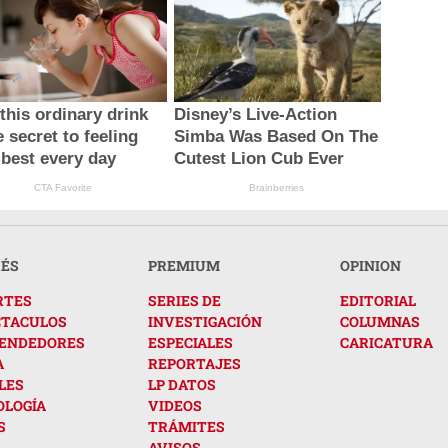
this ordinary drink
Disney’s Live-Action
e secret to feeling
Simba Was Based On The
 best every day
Cutest Lion Cub Ever
CTA Favorite
Brainberries
RÉS
PREMIUM
OPINION
RTES
SERIES DE
EDITORIAL
CTACULOS
INVESTIGACIÓN
COLUMNAS
ENDEDORES
ESPECIALES
CARICATURA
A
REPORTAJES
LES
LP DATOS
OLOGÍA
VIDEOS
S
TRÁMITES
AVISOS