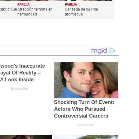
PAREJA
PAREJA
cubrió que
Atracción termina en
Cansada de su vida
hermandad
promiscua
ywood's Inaccurate
ayal Of Reality –
 A Look Inside
Brainberries
Shocking Turn Of Event:
Actors Who Pursued
Controversial Careers
Brainberries