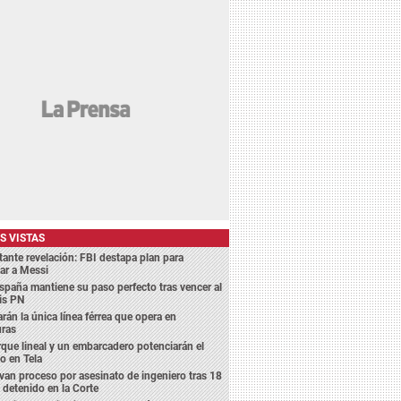
S VISTAS
ante revelación: FBI destapa plan para
ar a Messi
spaña mantiene su paso perfecto tras vencer al
is PN
rán la única línea férrea que opera en
ras
que lineal y un embarcadero potenciarán el
o en Tela
van proceso por asesinato de ingeniero tras 18
detenido en la Corte