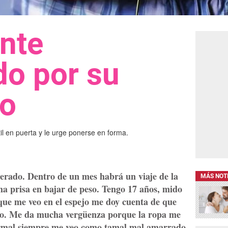
nte
do por su
so
til en puerta y le urge ponerse en forma.
erado. Dentro de un mes habrá un viaje de la
MÁS NOT
ha prisa en bajar de peso. Tengo 17 años, mido
 que me veo en el espejo me doy cuenta de que
do. Me da mucha vergüenza porque la ropa me
ormal siempre me veo como tamal mal amarrado.