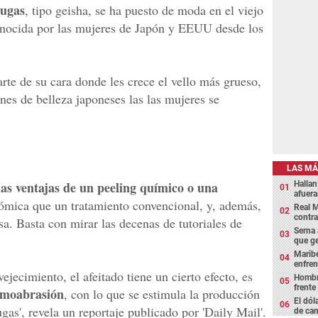
rugas
, tipo geisha, se ha puesto de moda en el viejo
onocida por las mujeres de Japón y EEUU desde los
rte de su cara donde les crece el vello más grueso,
es de belleza japoneses las las mujeres se
LAS MÁ
 las ventajas de un peeling químico o una
Hallan
afuera
nómica que un tratamiento convencional, y, además,
Real M
contra
sa. Basta con mirar las decenas de tutoriales de
Serna 
que g
Maribe
enfrent
ejecimiento, el afeitado tiene un cierto efecto, es
Hombre
frente
moabrasión
, con lo que se estimula la producción
El dól
gas', revela un reportaje publicado por 'Daily Mail'.
de cam