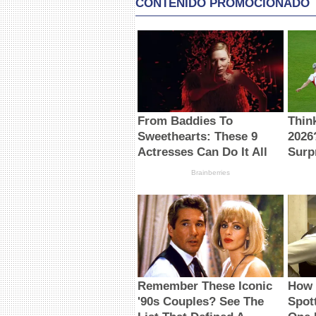
CONTENIDO PROMOCIONADO
From Baddies To
Thin
Sweethearts: These 9
2026
Actresses Can Do It All
Surp
Brainberries
Remember These Iconic
How 
'90s Couples? See The
Spot