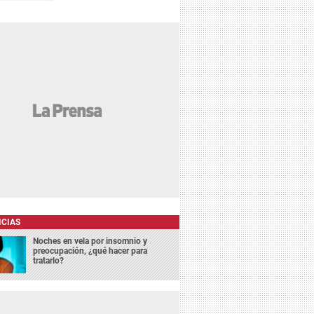
ICIAS
Noches en vela por insomnio y
preocupación, ¿qué hacer para
tratarlo?