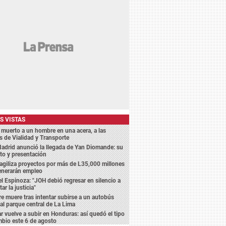
S VISTAS
 muerto a un hombre en una acera, a las
s de Vialidad y Transporte
adrid anunció la llegada de Yan Diomande: su
to y presentación
agiliza proyectos por más de L35,000 millones
enerarán empleo
l Espinoza: "JOH debió regresar en silencio a
ar la justicia"
 muere tras intentar subirse a un autobús
 al parque central de La Lima
ar vuelve a subir en Honduras: así quedó el tipo
bio este 6 de agosto