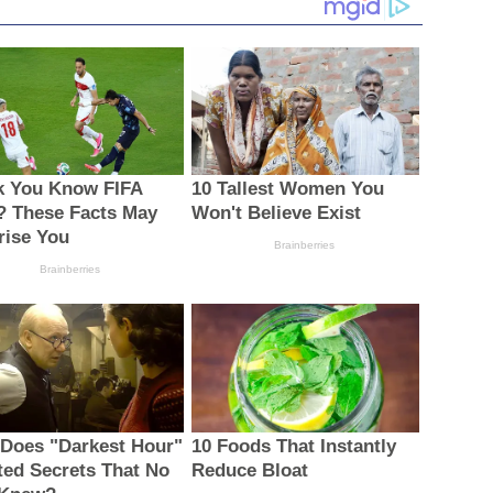
k You Know FIFA
10 Tallest Women You
? These Facts May
Won't Believe Exist
rise You
Brainberries
Brainberries
Does "Darkest Hour"
10 Foods That Instantly
ted Secrets That No
Reduce Bloat