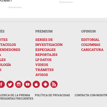
 Knew?
Brainberries
Brainberries
RÉS
PREMIUM
OPINION
RTES
SERIES DE
EDITORIAL
CTACULOS
INVESTIGACIÓN
COLUMNAS
ENDEDORES
ESPECIALES
CARICATURA
A
REPORTAJES
LES
LP DATOS
OLOGÍA
VIDEOS
S
TRÁMITES
AVISOS
ACERCA DE LA PRENSA
POLÍTICA DE PRIVACIDAD
CONTACTA CON NOSOT
PREGUNTAS FRECUENTES