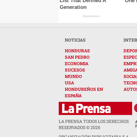
List That Defined A
One
Generation
Brainberries
NOTICIAS
INTE
HONDURAS
DEPO
SAN PEDRO
ESPE
ECONOMIA
EMPR
SUCESOS
AMIG
MUNDO
SOCIA
USA
TECN
HONDUREÑOS EN
AUTO
ESPAÑA
LA PRENSA TODOS LOS DERECHOS
RESERVADOS ©
2026
ORGANIZACIÓN PUBLICITARIA S.A.