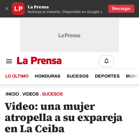
La Prensa
×
Descargar
Noticias al instante. Disponible en Google y IOS
LO ÚLTIMO
HONDURAS
SUCESOS
DEPORTES
MUN
INICIO
.
VIDEOS
.
SUCESOS
Video: una mujer
atropella a su expareja
en La Ceiba