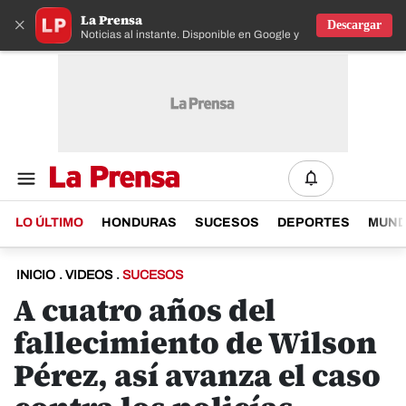
La Prensa
×
Descargar
Noticias al instante. Disponible en Google y IOS
LO ÚLTIMO
HONDURAS
SUCESOS
DEPORTES
MUN
INICIO
.
VIDEOS
.
SUCESOS
A cuatro años del
fallecimiento de Wilson
Pérez, así avanza el caso