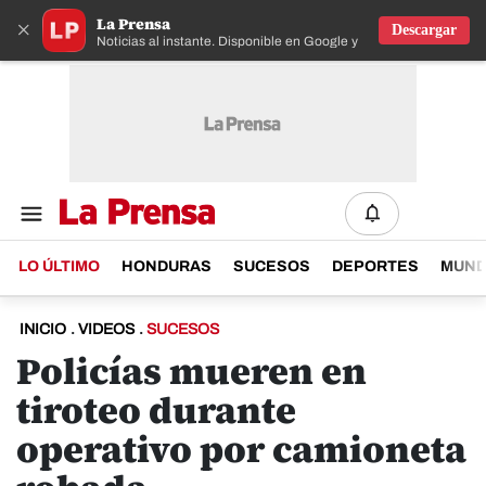
La Prensa
×
Descargar
Noticias al instante. Disponible en Google y IOS
LO ÚLTIMO
HONDURAS
SUCESOS
DEPORTES
MUN
INICIO
.
VIDEOS
.
SUCESOS
Policías mueren en
tiroteo durante
operativo por camioneta