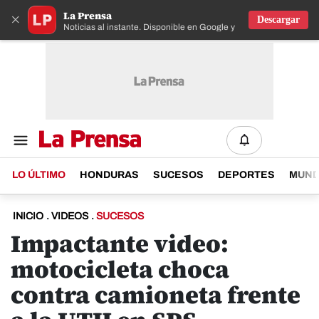
La Prensa
×
Descargar
Noticias al instante. Disponible en Google y IOS
LO ÚLTIMO
HONDURAS
SUCESOS
DEPORTES
MUN
INICIO
.
VIDEOS
.
SUCESOS
Impactante video:
motocicleta choca
contra camioneta frente