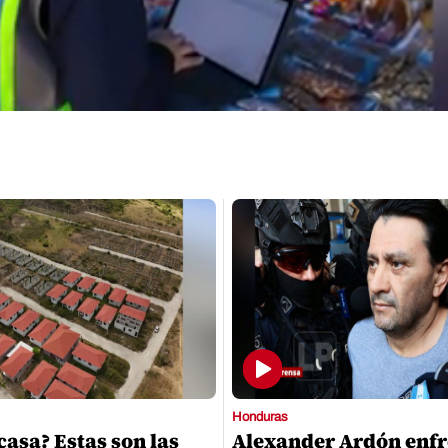
Honduras
casa? Estas son las
Alexander Ardón enfr