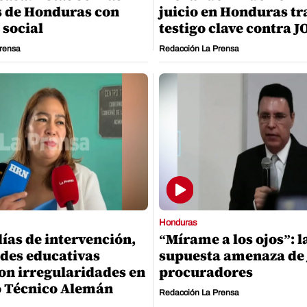
 de Honduras con
juicio en Honduras tr
 social
testigo clave contra 
rensa
Redacción La Prensa
Honduras
días de intervención,
“Mírame a los ojos”: l
des educativas
supuesta amenaza de
on irregularidades en
procuradores
o Técnico Alemán
Redacción La Prensa