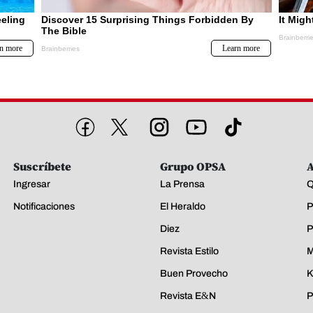
Suscríbete
Grupo OPSA
A
Ingresar
La Prensa
Q
Notificaciones
El Heraldo
P
Diez
P
Revista Estilo
M
Buen Provecho
K
Revista E&N
P