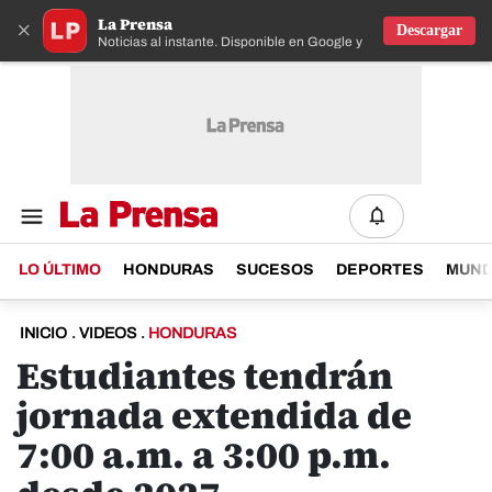
La Prensa
×
Descargar
Noticias al instante. Disponible en Google y IOS
LO ÚLTIMO
HONDURAS
SUCESOS
DEPORTES
MUN
INICIO
.
VIDEOS
.
HONDURAS
Estudiantes tendrán
jornada extendida de
7:00 a.m. a 3:00 p.m.