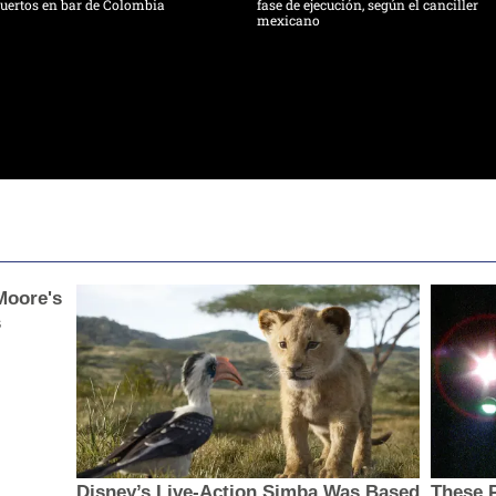
uertos en bar de Colombia
fase de ejecución, según el canciller
mexicano
Moore's
s
Disney’s Live-Action Simba Was Based
These 