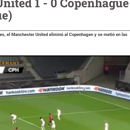
nited 1 - 0 Copenhagu
e)
es, el Manchester United eliminó al Copenhagen y se metió en las