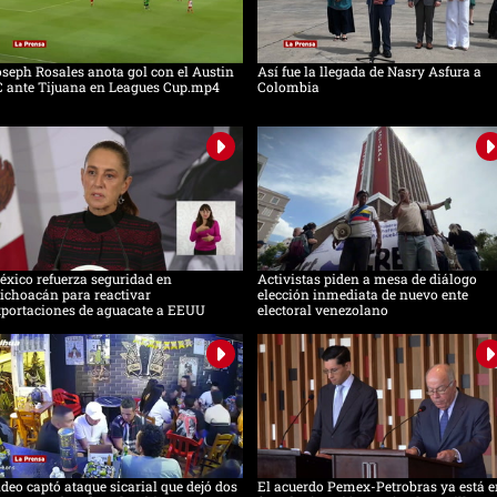
seph Rosales anota gol con el Austin
Así fue la llegada de Nasry Asfura a
C ante Tijuana en Leagues Cup.mp4
Colombia
xico refuerza seguridad en
Activistas piden a mesa de diálogo
ichoacán para reactivar
elección inmediata de nuevo ente
xportaciones de aguacate a EEUU
electoral venezolano
deo captó ataque sicarial que dejó dos
El acuerdo Pemex-Petrobras ya está e