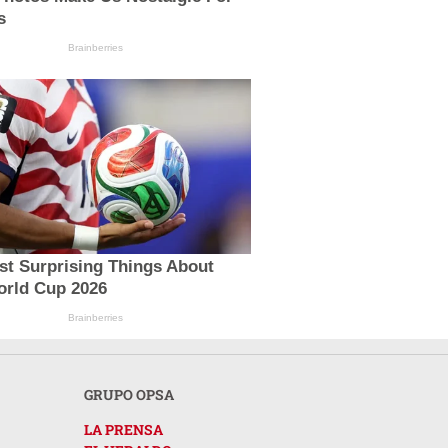
s
Brainberries
st Surprising Things About
orld Cup 2026
Brainberries
GRUPO OPSA
LA PRENSA