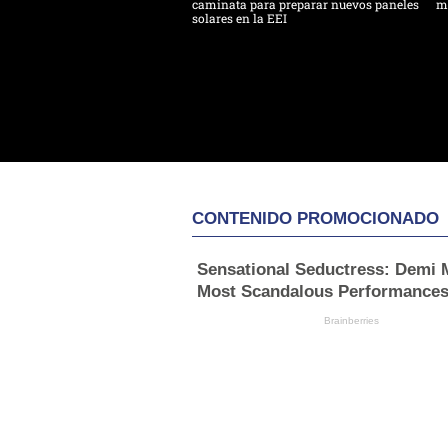
caminata para preparar nuevos paneles
m
solares en la EEI
CONTENIDO PROMOCIONADO
Sensational Seductress: Demi 
Most Scandalous Performance
Brainberries