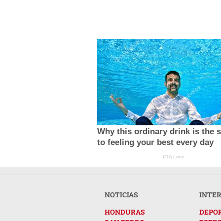
Why this ordinary drink is the 
to feeling your best every day
CTA Love
NOTICIAS
INTE
HONDURAS
DEPO