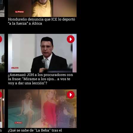
Hondureño denuncia que ICE lo deportó
“a la fuerza” a África
¿Amenazó JOH a los procuradores con
la frase: "Mírame a los ojos... a vos te
voy a dar una lección"?
n
¿Qué se sabe de "La Beba" tras el