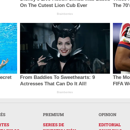
On The Cutest Lion Cub Ever
The 70'
Brainberries
secret
From Baddies To Sweethearts: 9
The Mo
Actresses That Can Do It All!
FIFA W
Brainberries
RÉS
PREMIUM
OPINION
RTES
SERIES DE
EDITORIAL