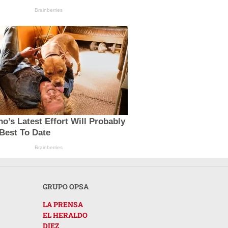
Brainberries
no’s Latest Effort Will Probably
Best To Date
Brainberries
GRUPO OPSA
LA PRENSA
EL HERALDO
DIEZ