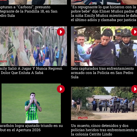
pturan a "Carboni", presunto
"Es repugnante lo que hicieron con la
tegrante de la Pandilla 18, en San
pobre bebé" dijo Elmer Muñoz padre d
dro Sula
la niña Emily Muñoz mientras le dab
el último adiós y clamaba por justicia
ily Salió A Jugar Y Nunca Regresó.
Seis capturados tras enfrentamiento
 Dolor Que Enluta A Sabá
armado con la Policía en San Pedro
Sula
rathón logra ajustado triunfo en su
Un muerto, cinco detenidos y dos
but en el Apertura 2026
policías heridos tras enfrentamiento 
la colonia Cerrito Lindo