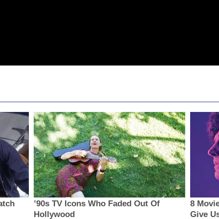
atch
’90s TV Icons Who Faded Out Of
8 Movie
Hollywood
Give U