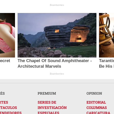
Brainberries
secret
The Chapel Of Sound Amphitheater -
Taranti
Architectural Marvels
Be His 
Brainberries
RÉS
PREMIUM
OPINION
RTES
SERIES DE
EDITORIAL
CTACULOS
INVESTIGACIÓN
COLUMNAS
ENDEDORES
ESPECIALES
CARICATURA