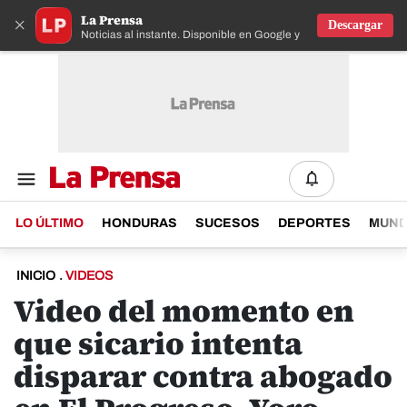
La Prensa
×
Descargar
Noticias al instante. Disponible en Google y IOS
LO ÚLTIMO
HONDURAS
SUCESOS
DEPORTES
MUN
INICIO
.
VIDEOS
Video del momento en
que sicario intenta
disparar contra abogado