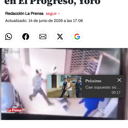
en El Progreso, Yoro
Redacción La Prensa
seguir +
Actualizado: 14 de junio de 2026 a las 17:06
Próximo
Cae supuesto sicario en El Progreso, Yoro
00:17
0
of