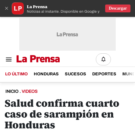
La Prensa
×
Descargar
Noticias al instante. Disponible en Google y IOS
LO ÚLTIMO
HONDURAS
SUCESOS
DEPORTES
MUN
INICIO
.
VIDEOS
Salud confirma cuarto
caso de sarampión en
Honduras