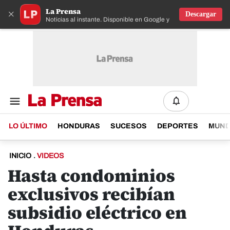
La Prensa
×
Descargar
Noticias al instante. Disponible en Google y IOS
LO ÚLTIMO
HONDURAS
SUCESOS
DEPORTES
MUN
INICIO
.
VIDEOS
Hasta condominios
exclusivos recibían
subsidio eléctrico en