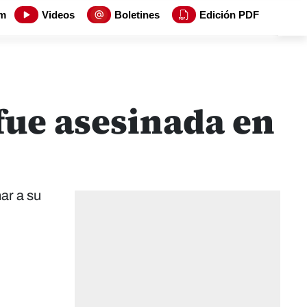
m
Videos
Boletines
Edición PDF
fue asesinada en
ar a su