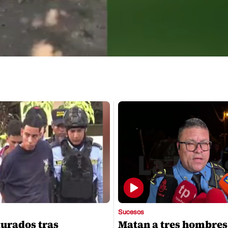
Sucesos
turados tras
Matan a tres hombres