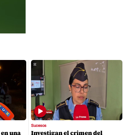
00:38
Sucesos
 en una
Investigan el crimen del