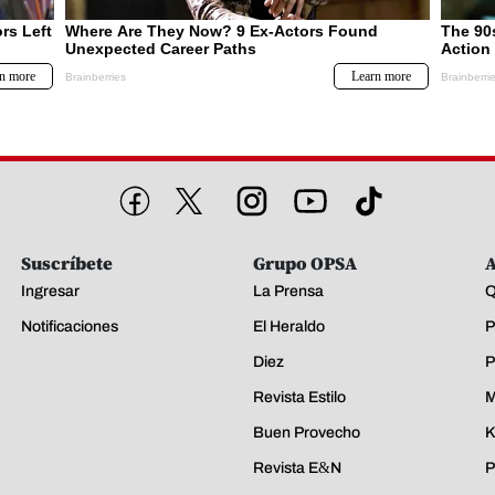
Suscríbete
Grupo OPSA
A
Ingresar
La Prensa
Q
Notificaciones
El Heraldo
P
Diez
P
Revista Estilo
M
Buen Provecho
K
Revista E&N
P