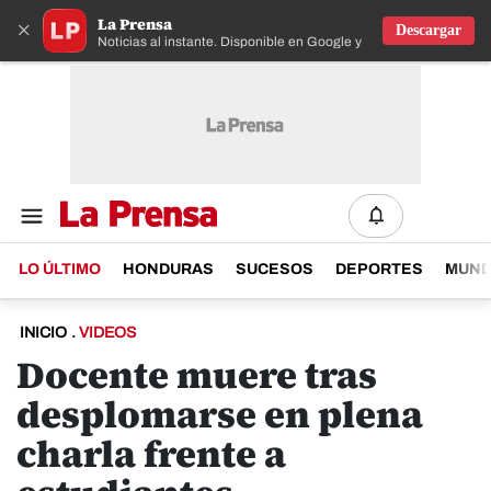
La Prensa
×
Descargar
Noticias al instante. Disponible en Google y IOS
LO ÚLTIMO
HONDURAS
SUCESOS
DEPORTES
MUN
INICIO
.
VIDEOS
Docente muere tras
desplomarse en plena
charla frente a